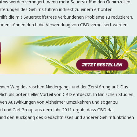
nis werden verringert, wenn mehr Sauerstoff in den Gehirnzellen
chterungen des Gehirns führen indirekt zu einem erhöhten
 hilft die mit Sauerstoffstress verbundenen Probleme zu reduzieren.
tionen können durch die Verwendung von CBD verbessert werden.
 einen Weg des raschen Niedergangs und der Zerstörung auf. Das
ch als potenzieller Vorteil von CBD entdeckt. In klinischen Studien
ativen Auswirkungen von Alzheimer umzukehren und sogar zu
Karl und Carl Group aus dem Jahr 2011 ergab, dass CBD das
 und den Rückgang des Gedächtnisses und anderer Gehirnfunktionen