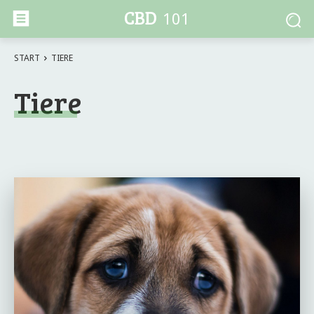
CBD
101
START
TIERE
Tiere